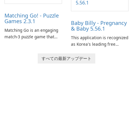
Matching Go! - Puzzle
Games 2.3.1
Baby Billy - Pregnancy
& Baby 5.56.1
Matching Go is an engaging
match-3 puzzle game that
This application is recognized
invites players to join Chloe
as Korea's leading free
and her charming corgi,
platform for pregnancy and
Ollie, on an adventurous
baby tracking, offering
すべての最新アップデート
journey across diverse
essential healthcare tips and
landscapes.
doctor-approved articles.