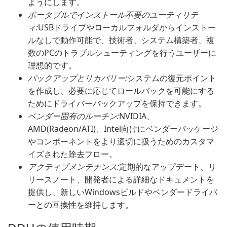
ようにします。
ポータブルでインストール不要のユーティリテ
ィ:
USBドライブやローカルフォルダからインストー
ルなしで動作可能で、技術者、システム構築者、複
数のPCのトラブルシューティングを行うユーザーに
理想的です。
バックアップとリカバリー:
システムの復元ポイント
を作成し、必要に応じてロールバックを可能にする
ためにドライバーバックアップを保持できます。
ベンダー固有のルーチン:
NVIDIA、
AMD(Radeon/ATI)、Intel向けにベンダーパッケージ
やコンポーネントをより適切に扱うためのカスタマ
イズされた除去フロー。
アクティブメンテナンス:
定期的なアップデート、リ
リースノート、開発者による詳細なドキュメントを
提供し、新しいWindowsビルドやベンダードライバ
ーとの互換性を維持します。