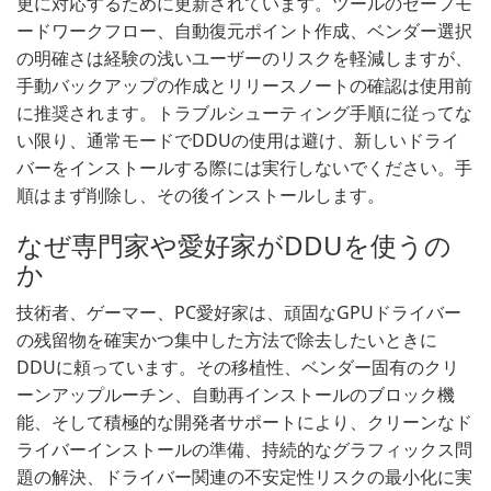
更に対応するために更新されています。ツールのセーフモ
ードワークフロー、自動復元ポイント作成、ベンダー選択
の明確さは経験の浅いユーザーのリスクを軽減しますが、
手動バックアップの作成とリリースノートの確認は使用前
に推奨されます。トラブルシューティング手順に従ってな
い限り、通常モードでDDUの使用は避け、新しいドライ
バーをインストールする際には実行しないでください。手
順はまず削除し、その後インストールします。
なぜ専門家や愛好家がDDUを使うの
か
技術者、ゲーマー、PC愛好家は、頑固なGPUドライバー
の残留物を確実かつ集中した方法で除去したいときに
DDUに頼っています。その移植性、ベンダー固有のクリ
ーンアップルーチン、自動再インストールのブロック機
能、そして積極的な開発者サポートにより、クリーンなド
ライバーインストールの準備、持続的なグラフィックス問
題の解決、ドライバー関連の不安定性リスクの最小化に実