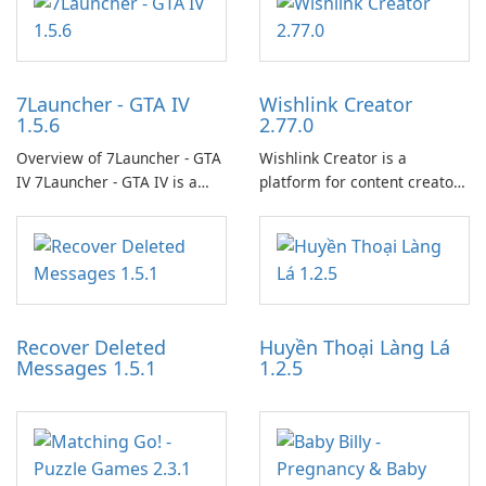
7Launcher - GTA IV
Wishlink Creator
1.5.6
2.77.0
Overview of 7Launcher - GTA
Wishlink Creator is a
IV 7Launcher - GTA IV is a
platform for content creators
specialized software
designed to monetize their
application designed to
work through built-in brand
optimize the gaming
partnerships and integrated
experience for Grand Theft
tools for content distribution
Auto IV.
and audience engagement.
Recover Deleted
Huyền Thoại Làng Lá
Messages 1.5.1
1.2.5